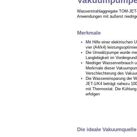
Vakuumpumpe
Wasserstrahlaggregate TOM-JET-1,
Anwendungen mit äußerst niedri
Merkmale
Mit Hilfe einer elektrische
vier (A4/k4) leistungsoptim
Die Umwälzpumpe wurde mehr
Langlebigkeit im Vordergrun
Niedriger Wasserverbrauch 
Merkmale dieser Vakuumpump
Verschlechterung des Vaku
Die Wassereinsparung der 
JET-1/K4 beträgt nahezu 10
mit Thermostat. Die Kühlung
erfolgen
Die ideale Vakuumquelle 