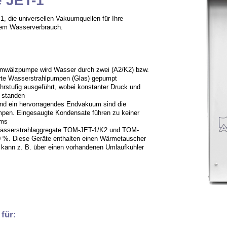
 JET-1
 die universellen Vakuumquellen für Ihre
gem Wasserverbrauch.
n Umwälzpumpe wird Wasser durch zwei (A2/K2) bzw.
ierte Wasserstrahlpumpen (Glas) gepumpt
stufig ausgeführt, wobei konstanter Druck und
d standen
und ein hervorragendes Endvakuum sind die
en. Eingesaugte Kondensate führen zu keiner
ums
Wasserstrahlaggregate TOM-JET-1/K2 und TOM-
0 %. Diese Geräte enthalten einen Wärmetauscher
 kann z. B. über einen vorhandenen Umlaufkühler
für: