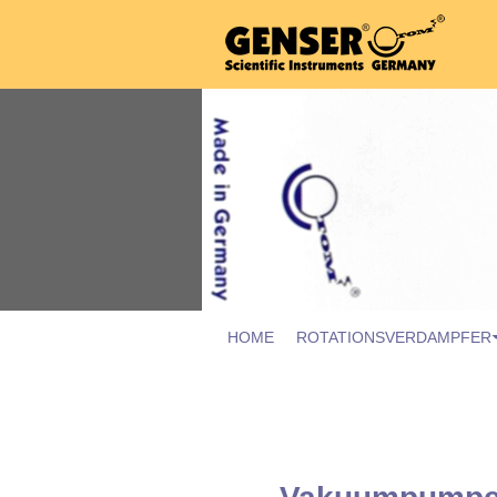
ZUM INHALT SPRINGEN
Genser Rotationsverdampf
HOME
ROTATIONSVERDAMPFER