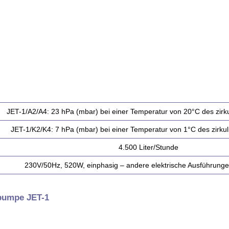
JET-1/A2/A4: 23 hPa (mbar) bei einer Temperatur von 20°C des zirk
JET-1/K2/K4: 7 hPa (mbar) bei einer Temperatur von 1°C des zirku
4.500 Liter/Stunde
230V/50Hz, 520W, einphasig – andere elektrische Ausführunge
pumpe JET-1