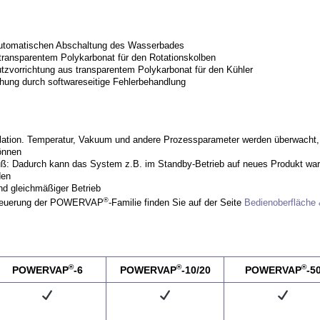
utomatischen Abschaltung des Wasserbades
ransparentem Polykarbonat für den Rotationskolben
zvorrichtung aus transparentem Polykarbonat für den Kühler
ung durch softwareseitige Fehlerbehandlung
llation. Temperatur, Vakuum und andere Prozessparameter werden überwach
können
ß: Dadurch kann das System z.B. im Standby-Betrieb auf neues Produkt war
den
und gleichmäßiger Betrieb
®
 Steuerung der POWERVAP
-Familie finden Sie auf der Seite
Bedienoberfläche
®
®
®
POWERVAP
-6
POWERVAP
-10/20
POWERVAP
-5