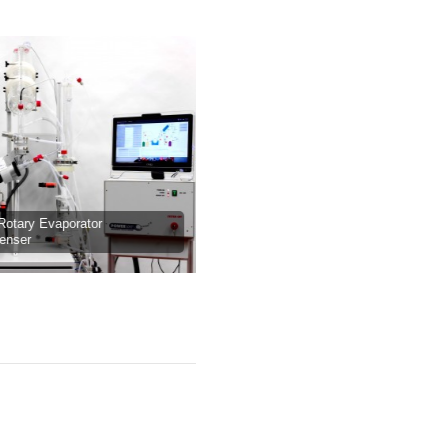
ry Evaporator
6l Automated Rotary Evaporator POWER
er
explosion-proofed (EX, ATEX) Genser