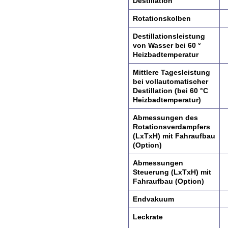
Destillation
Rotationskolben
Destillationsleistung
von Wasser bei 60 °
Heizbadtemperatur
Mittlere Tagesleistung
bei
vollautomatischer
Destillation
(bei 60 °C
Heizbadtemperatur)
Abmessungen des
Rotationsverdampfers
(LxTxH) mit Fahraufbau
(Option)
Abmessungen
Steuerung
(LxTxH) mit
Fahraufbau
(Option)
Endvakuum
Leckrate