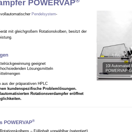
®
dampfer POWERVAP
, vollautomatischer
Pendelsystem
-
erät mit gleichgroßem Rotationskolben, besitzt der
istung.
gen
telrückgewinnung geeignet
10l Automated Rota
n hochsiedenden Lösungsmitteln
POWERVAP Gens
mittelmengen
n aus der präparativen HPLC
Ihnen kundenspezifische Problemlösungen.
llautomatisierten Rotationsverdampfer eröffnet
lichkeiten.
®
des POWERVAP
otationskolbens – Füllinhalt vorwählbar (patentiert)