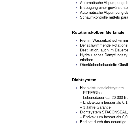
Automatische Abpumpung des 
Erzeugung einer gewünschte
Automatische Abpumpung d
Schaumkontrolle mittels para
Rotationskolben Merkmale
Frei im Wasserbad schwimmen
Der schwimmende Rotationsko
Destillation, auch im Dauerb
Hydraulisches Dämpfungssyst
erhöhen
Oberfächenbehandelte Glasfl
Dichtsystem
Hochleistungsdichtsystem
– PTFE/Glas
– Lebensdauer ca. 20.000 Be
– Endvakuum besser als 0,1
– 3 Jahre Garantie
Dichtsystem STACONSEAL, pa
– Endvakuum besser als 0,0
Bedingt durch das neuartige 