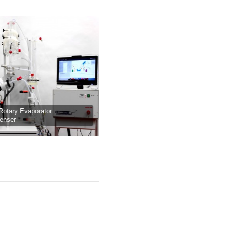
tary Evaporator
6l Automated Rotary Evaporator POW
ser
explosion-proofed (EX, ATEX) Genser