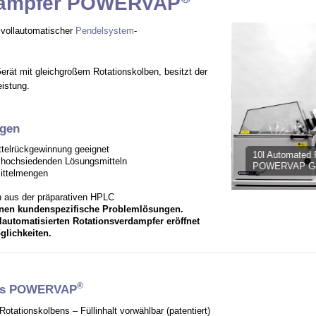
dampfer POWERVAP
, vollautomatischer
Pendelsystem
-
erät mit gleichgroßem Rotationskolben, besitzt der
istung.
gen
telrückgewinnung geeignet
10l Automated Ro
n hochsiedenden Lösungsmitteln
POWERVAP Gen
mittelmengen
n aus der präparativen HPLC
Ihnen kundenspezifische Problemlösungen.
llautomatisierten Rotationsverdampfer eröffnet
lichkeiten.
®
des POWERVAP
otationskolbens – Füllinhalt vorwählbar (patentiert)