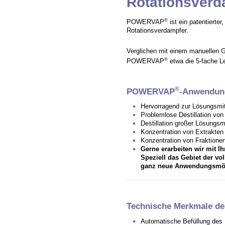
Rotationsver
®
POWERVAP
ist ein patentierter
Rotationsverdampfer.
Verglichen mit einem manuellen G
®
POWERVAP
etwa die 5-fache Le
®
POWERVAP
-Anwendun
Hervorragend zur Lösungsmit
Problemlose Destillation vo
Destillation großer Lösungs
Konzentration von Extrakten
Konzentration von Fraktione
Gerne erarbeiten wir mit 
Speziell das Gebiet der vo
ganz neue Anwendungsmög
Technische Merkmale 
Automatische Befüllung des R