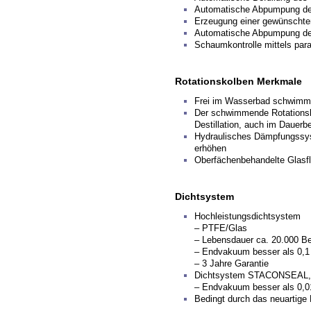
Automatische Abpumpung des 
Erzeugung einer gewünschte
Automatische Abpumpung d
Schaumkontrolle mittels para
Rotationskolben Merkmale
Frei im Wasserbad schwimmen
Der schwimmende Rotationsko
Destillation, auch im Dauerb
Hydraulisches Dämpfungssyst
erhöhen
Oberfächenbehandelte Glasfl
Dichtsystem
Hochleistungsdichtsystem
– PTFE/Glas
– Lebensdauer ca. 20.000 Be
– Endvakuum besser als 0,1
– 3 Jahre Garantie
Dichtsystem STACONSEAL, pa
– Endvakuum besser als 0,0
Bedingt durch das neuartige 