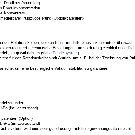
Destillats (patentiert)
n Produktkonzentration
es
Konzentrats
metrierbarer Pulszudosierung (Option/patentiert)
der Rotationskolben, dessen Inhalt mit Hilfe eines Inklinometers überwacht
lben reduziert mechanische Belastungen, um so durch gleichbleibende Dichth
etrieb, zu gewährleisten (siehe
Pendelsystem
)
em für den Rotationskolben mit Antrieb, um z. B. bei der Trocknung von Pulv
ansche, um eine bestmögliche Vakuumstabilität zu garantieren
triebsstunden
 hPa (im Leerzustand)
tentiert (Option)
1 hPa (im Leerzustand)
Dichtsystem, wird eine sehr gute Lösungsmittelrückgewinnungsrate erreicht