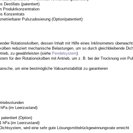
Destillats (patentiert)
n Produktkonzentration
es
Konzentrats
metrierbarer Pulszudosierung (Option/patentiert)
der Rotationskolben, dessen Inhalt mit Hilfe eines Inklinometers überwacht
lben reduziert mechanische Belastungen, um so durch gleichbleibende Dichth
etrieb, zu gewährleisten (siehe
Pendelsystem
)
em für den Rotationskolben mit Antrieb, um z. B. bei der Trocknung von Pulv
ansche, um eine bestmögliche Vakuumstabilität zu garantieren
triebsstunden
 hPa (im Leerzustand)
tentiert (Option)
1 hPa (im Leerzustand)
Dichtsystem, wird eine sehr gute Lösungsmittelrückgewinnungsrate erreicht