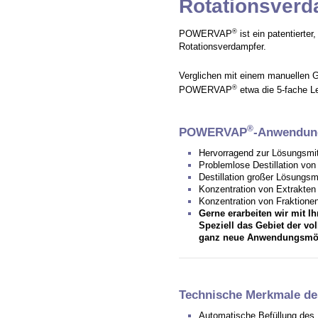
Rotationsver
®
POWERVAP
ist ein patentierter
Rotationsverdampfer.
Verglichen mit einem manuellen G
®
POWERVAP
etwa die 5-fache Le
®
POWERVAP
-Anwendun
Hervorragend zur Lösungsmit
Problemlose Destillation vo
Destillation großer Lösungs
Konzentration von Extrakten
Konzentration von Fraktione
Gerne erarbeiten wir mit 
Speziell das Gebiet der vo
ganz neue Anwendungsmög
Technische Merkmale 
Automatische Befüllung des R