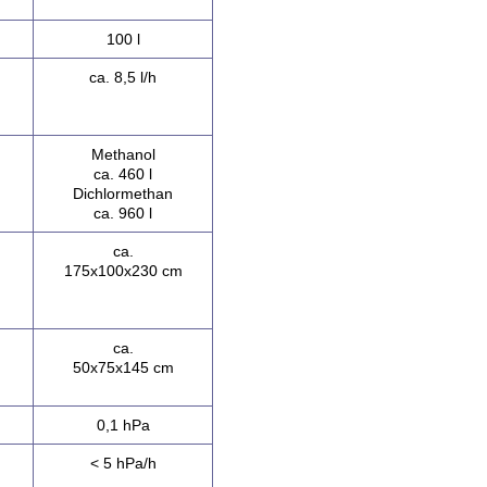
100 l
ca. 8,5 l/h
Methanol
ca. 460 l
Dichlormethan
ca. 960 l
ca.
175x100x230 cm
ca.
50x75x145 cm
0,1 hPa
< 5 hPa/h